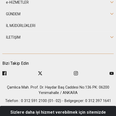
e-HİZMETLER
GÜNDEM
İL MÜDÜRLÜKLERİ
İLETİŞİM
Bizi Takip Edin
Çamlıca Mah. Prof. Dr. Haydar Baş Caddesi No:136 PK: 06200
Yenimahalle / ANKARA
Telefon : 0 312 591 2100 (01- 02) - Belgegeçer: 0 312 397 1641
© 2026 T.C. İçişleri Bakanlığı - Nüfus ve Vatandaşlık İşleri
Sizlere daha iyi hizmet verebilmek için sitemizde
Genel Müdürlüğü