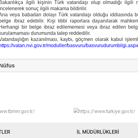
Bakanlıkça ilgili kişinin Türk vatandaşı olup olmadığı ilgil
incelenerek sonuç ilgili makama bildirilir.
Ana veya babadan dolayı Türk vatandaşı olduğu iddiasında bulu
belge ibraz edebilir. Kişi tıbbi raporlara dayanılarak mahkem
Herhangi bir belge ibraz edilememesi veya ibraz edilen bel
kurulamaması durumunda talep reddedilir.
Vatandaşlığın kazanılması, kaybı, göçmen olarak kabul işlemle
https://vatan.nvi.gov.tr/moduller/basvuru/basvurudurumbilgi.asp
 Nüfus
TLER
İL MÜDÜRLÜKLERİ