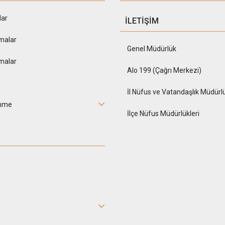
lar
İLETİŞİM
malar
Genel Müdürlük
malar
Alo 199 (Çağrı Merkezi)
İl Nüfus ve Vatandaşlık Müdürlü
inme
İlçe Nüfus Müdürlükleri