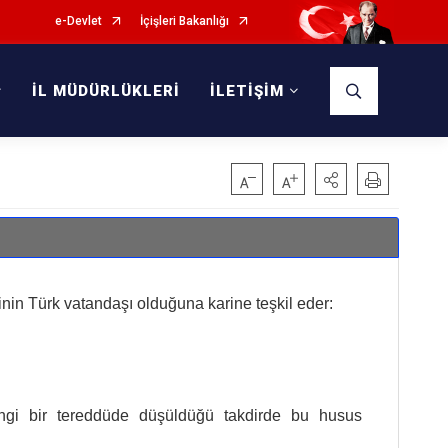
e-Devlet
İçişleri Bakanlığı
İL MÜDÜRLÜKLERİ
İLETİŞİM
linin Türk vatandaşı olduğuna karine teşkil eder:
ngi bir tereddüde düşüldüğü takdirde bu husus