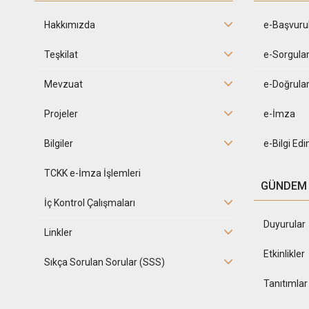
Hakkımızda
e-Başvuru
Teşkilat
e-Sorgula
Mevzuat
e-Doğrula
Projeler
e-İmza
Bilgiler
e-Bilgi Ed
TCKK e-İmza İşlemleri
GÜNDEM
İç Kontrol Çalışmaları
Duyurular
Linkler
Etkinlikler
Sıkça Sorulan Sorular (SSS)
Tanıtımlar