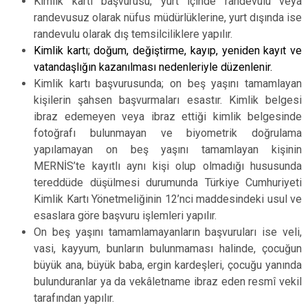
Kimlik kartı başvurusu; yurt içinde randevulu veya
randevusuz olarak nüfus müdürlüklerine, yurt dışında ise
randevulu olarak dış temsilciliklere yapılır.
Kimlik kartı; doğum, değiştirme, kayıp, yeniden kayıt ve
vatandaşlığın kazanılması nedenleriyle düzenlenir.
Kimlik kartı başvurusunda; on beş yaşını tamamlayan
kişilerin şahsen başvurmaları esastır. Kimlik belgesi
ibraz edemeyen veya ibraz ettiği kimlik belgesinde
fotoğrafı bulunmayan ve biyometrik doğrulama
yapılamayan on beş yaşını tamamlayan kişinin
MERNİS’te kayıtlı aynı kişi olup olmadığı hususunda
tereddüde düşülmesi durumunda Türkiye Cumhuriyeti
Kimlik Kartı Yönetmeliğinin 12’nci maddesindeki usul ve
esaslara göre başvuru işlemleri yapılır.
On beş yaşını tamamlamayanların başvuruları ise veli,
vasi, kayyum, bunların bulunmaması halinde, çocuğun
büyük ana, büyük baba, ergin kardeşleri, çocuğu yanında
bulunduranlar ya da vekâletname ibraz eden resmî vekil
tarafından yapılır.