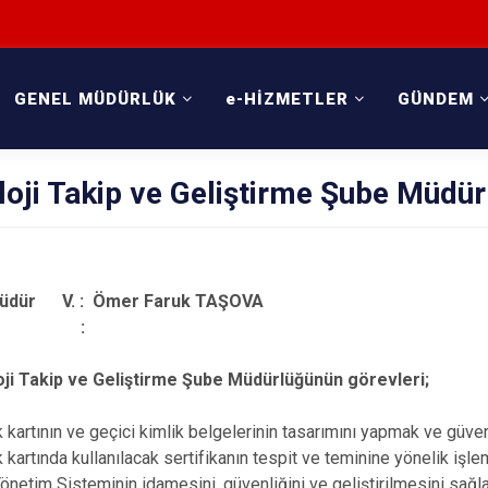
GENEL MÜDÜRLÜK
e-HİZMETLER
GÜNDEM
oji Takip ve Geliştirme Şube Müdür
üdür V. : Ömer Faruk TAŞOVA
tişim :
ji Takip ve Geliştirme Şube Müdürlüğünün görevleri;
k kartının ve geçici kimlik belgelerinin tasarımını yapmak ve güven
k kartında kullanılacak sertifikanın tespit ve teminine yönelik işle
Yönetim Sisteminin idamesini, güvenliğini ve geliştirilmesini sağl