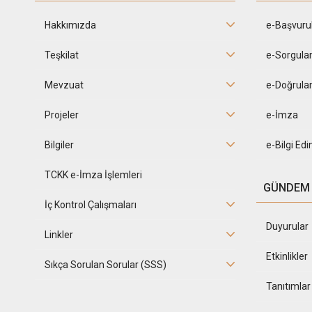
Hakkımızda
e-Başvuru
Teşkilat
e-Sorgula
Mevzuat
e-Doğrula
Projeler
e-İmza
Bilgiler
e-Bilgi Ed
TCKK e-İmza İşlemleri
GÜNDEM
İç Kontrol Çalışmaları
Duyurular
Linkler
Etkinlikler
Sıkça Sorulan Sorular (SSS)
Tanıtımlar