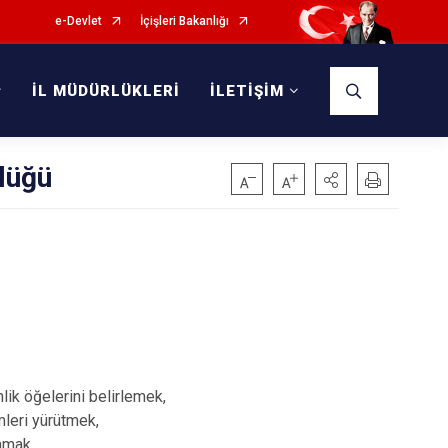
e-Devlet
İçişleri Bakanlığı
İL MÜDÜRLÜKLERİ
İLETİŞİM
lüğü
lik öğelerini belirlemek,
mleri yürütmek,
amak,