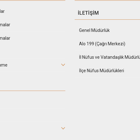
lar
İLETİŞİM
malar
Genel Müdürlük
malar
Alo 199 (Çağrı Merkezi)
İl Nüfus ve Vatandaşlık Müdürlü
inme
İlçe Nüfus Müdürlükleri