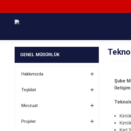
Teknol
GENEL MÜDÜRLÜK
Hakkımızda
Şube M
İle
Teşkilat
Teknolo
Mevzuat
Kimli
Projeler
Kimli
Kart 