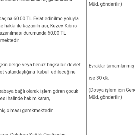
Müd, gönderilir.)
başına 60.00 TL Evlat edinilme yoluyla
 hakkı ile kazanılması, Kuzey Kıbrıs
 kazanılması durumunda 60.00 TL
mektedir.
işkin belge veya henüz başka bir devlet
Evraklar tamamlanmış
let vatandaşlığına kabul edileceğine
ise 30 dk.
(Dosya işlem için Gen
babaya bağlı olarak işlem gören çocuk
Müd, gönderilir.)
si halinde hakim kararı,
ilmiş olması gerekmektedir.
eren. Gökdere Sağlık Ocağından