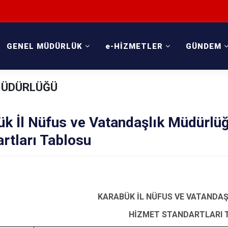
GENEL MÜDÜRLÜK
e-HİZMETLER
GÜNDEM
 MÜDÜRLÜĞÜ
ük İl Nüfus ve Vatandaşlık Müdürlü
rtları Tablosu
KARABÜK İL NÜFUS VE VATANDA
HİZMET STANDARTLARI 