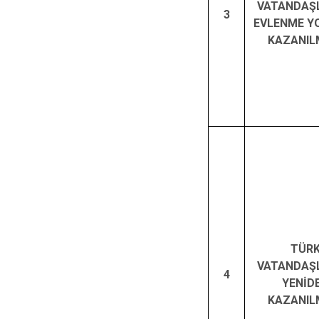
VATANDAŞL
3
EVLENME Y
KAZANIL
TÜR
VATANDAŞL
4
YENİD
KAZANIL