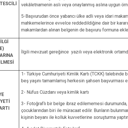
TESCİLİ
vekâletnamenin aslı veya onaylanmış aslına uygun örn
5-Başvurudan önce yabancı ülke adli veya idari makamlar
mahkemelerince evvelce reddedildiğine dair bir karar
makamlardan alınan belgenin de başvuru formuna ekle
İLGİ
E)
İlgili mevzuat gereğince yazılı veya elektronik ortamd
ARINA
İLMESİ
1- Türkiye Cumhuriyeti Kimlik Kartı (TCKK) talebinde b
beş yaşını tamamlamış herkesin şahsen başvurması es
2- Nüfus Cüzdanı veya kimlik kartı
YE
YETİ
3- Fotoğraflı bir belge ibraz edilememesi durumunda, 
ARTI
çocuklarından biri ile müracaat edilir. Bunların bulun
kişinin beyanı ile kolluk kuvvetlerine soruşturma yaptırı