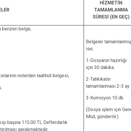
HİZMETİN
ELER
TAMAMLANMA
SÜRESİ (EN GEÇ)
 benzeri belge,
Belgeler tamamlanmı
ise;
1-Dosyanın hazırlığı
için 30 dakika.
ınlarının noterden taahhüt belgesi,
2-Tahkikatın
tamamlanması 2-3 ay
,
3-Komisyon 10 dk.
(Dosya işlem için Gen
Müd, gönderilir.)
işi başına 115.00 TL Defterdarlık
ırılması gerekmektedir.