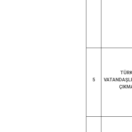
TÜR
5
VATANDAŞL
ÇIKM