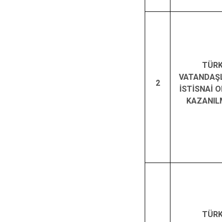
TÜR
VATANDAŞL
2
İSTİSNAİ 
KAZANIL
TÜR