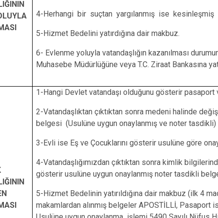
IĞININ
4-Herhangi bir suçtan yargılanmış ise kesinleşmiş
OLUYLA
MASI
5-Hizmet Bedelini yatırdığına dair makbuz.
6- Evlenme yoluyla vatandaşlığın kazanılması durumun
Muhasebe Müdürlüğüne veya T.C. Ziraat Bankasına yat
1-Hangi Devlet vatandaşı olduğunu gösterir pasaport
2-Vatandaşlıktan çıktıktan sonra medeni halinde değiş
belgesi (Usulüne uygun onaylanmış ve noter tasdikli)
3-Evli ise Eş ve Çocuklarını gösterir usulüne göre ona
4-Vatandaşlığımızdan çıktıktan sonra kimlik bilgilerin
K
gösterir usulüne uygun onaylanmış noter tasdikli belg
IĞININ
EN
5-Hizmet Bedelinin yatırıldığına dair makbuz (ilk 4 ma
MASI
makamlardan alınmış belgeler APOSTİLLİ, Pasaport ise 
Usulüne uygun onaylanma işlemi 5490 Sayılı Nüfus 