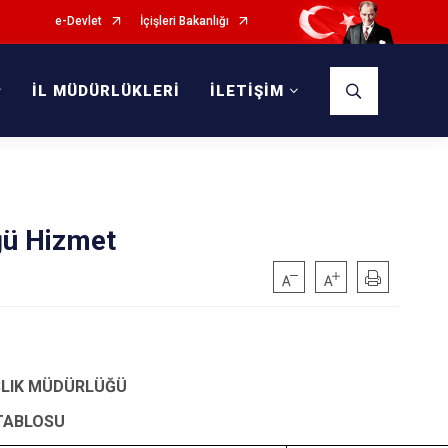
e-Devlet
İçişleri Bakanlığı
İL MÜDÜRLÜKLERİ
İLETİŞİM
ğü Hizmet
ŞLIK MÜDÜRLÜĞÜ
TABLOSU