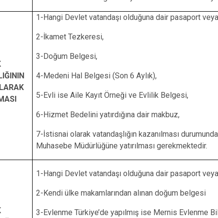
1-Hangi Devlet vatandaşı olduğuna dair pasaport veya
2-İkamet Tezkeresi,
3-Doğum Belgesi,
K
IĞININ
4-Medeni Hal Belgesi (Son 6 Aylık),
OLARAK
5-Evli ise Aile Kayıt Örneği ve Evlilik Belgesi,
MASI
6-Hizmet Bedelini yatırdığına dair makbuz,
7-İstisnai olarak vatandaşlığın kazanılması durumunda
Muhasebe Müdürlüğüne yatırılması gerekmektedir.
1-Hangi Devlet vatandaşı olduğuna dair pasaport vey
2-Kendi ülke makamlarından alınan doğum belgesi
K
3-Evlenme Türkiye’de yapılmış ise Mernis Evlenme B