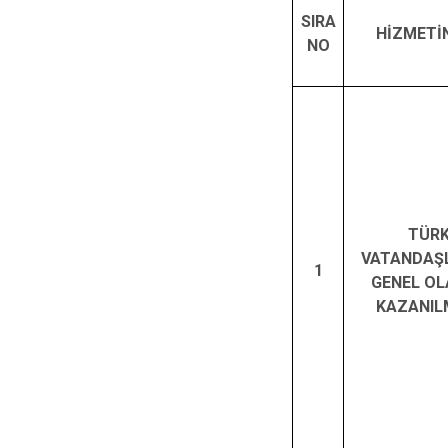
SIRA
HİZMETİN
NO
TÜR
VATANDAŞL
1
GENEL O
KAZANIL