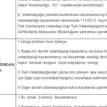
ilişkin Yönetmeliğin 167. maddesinde belirtilmiştir)
6- Vatandaşlığın yeniden kazanılması durumunda kişi 
vatandaşlığın kazanılması durumunda 115.00 TL Seçme
Türk Cumhuriyeti vatandaşı olup Türk Vatandaşlığının
Defterdarlık Muhasebe Müdürlüğüne yatırılması gerek
1-İsteği belirten form dilekçe,
2-Başka bir devlet vatandaşlığı kazanılmış ise buna il
vatandaşlığı kazanılmamış ise kazanmak istediği dev
K
ilişkin teminat belgesi veya onaylanmış örneği,
IĞINDAN
A
3-Türk Vatandaşlığından çıkma izni isteyen ana veya 
için diğer eşin muvafakat belgesi, muvafakat edilmeme
4-Diğer devlet vatandaşlığının nüfus kayıtlarına işlet
1-İki örnek Evlenme Beyannamesi
2-Evlenmeye engel hastalığının bulunmadığını göst