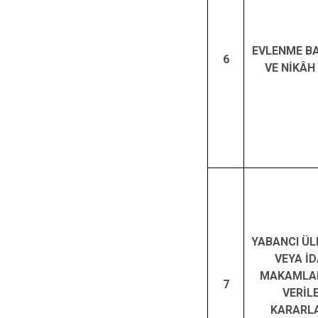
EVLENME B
6
VE NİKÂH
YABANCI ÜL
VEYA İD
MAKAMLA
7
VERİL
KARARL