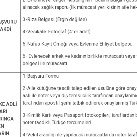
alınacak sağlık raporu.(İlk müracaat yeri kişinin aile hek
3-Rıza Belgesi (Ergin değilse)
AŞVURU
 AKDİ
4-Vesikalık Fotoğraf (4’ er adet)
5-Nüfus Kayıt Örneği veya Evlenme Ehliyet belgesi.
6- Evlenecek erkek ve kadının birlikte müracaatı veya ve
belgesi ile müracaatı.
1-Başvuru Formu
2-Aile kütüğüne tescili talep edilen usulüne göre onay
aslı ile noter veya dış temsilcilik tarafından onaylanmı
tarafından apostil şerhi tatbik edilerek onaylanmış Tü
KE ADLİ
ARİ
3-Kimlik Kartı veya Pasaport fotokopileri, taraflardan 
RINCA
noter tasdikli Türkçe tercümeleri
EN
ARIN
4-Vekil aracılığı ile yapılacak müracaatlarda noter tar