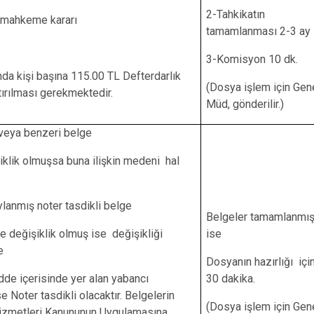
2-Tahkikatın
 mahkeme kararı
tamamlanması 2-3 ay
3-Komisyon 10 dk.
da kişi başına 115.00 TL Defterdarlık
(Dosya işlem için Gen
ırılması gerekmektedir.
Müd, gönderilir.)
 veya benzeri belge
iklik olmuşsa buna ilişkin medeni hal
ylanmış noter tasdikli belge
Belgeler tamamlanmı
de değişiklik olmuş ise değişikliği
ise
e
Dosyanın hazırlığı içi
dde içerisinde yer alan yabancı
30 dakika.
Noter tasdikli olacaktır. Belgelerin
(Dosya işlem için Gen
Hizmetleri Kanununun Uygulamasına