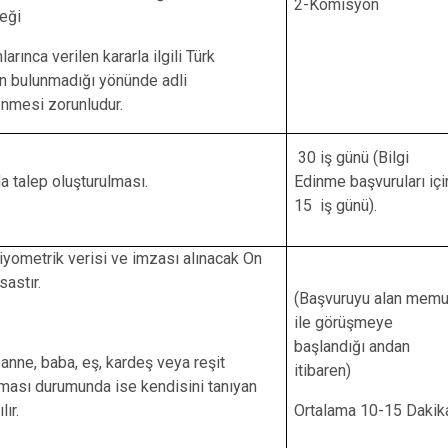
2-Komisyon
eği
ınca verilen kararla ilgili Türk
ın bulunmadığı yönünde adli
nmesi zorunludur.
30 iş günü (Bilgi
a talep oluşturulması.
Edinme başvuruları içi
15 iş günü).
iyometrik verisi ve imzası alınacak On
astır.
(Başvuruyu alan memu
ile görüşmeye
başlandığı andan
anne, baba, eş, kardeş veya reşit
itibaren)
maması durumunda ise kendisini tanıyan
lır.
Ortalama 10-15 Dakik