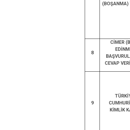
(BOŞANMA) 
CİMER (B
EDİNM
8
BAŞVURUL
CEVAP VER
TÜRKİ
9
CUMHURİ
KİMLİK K