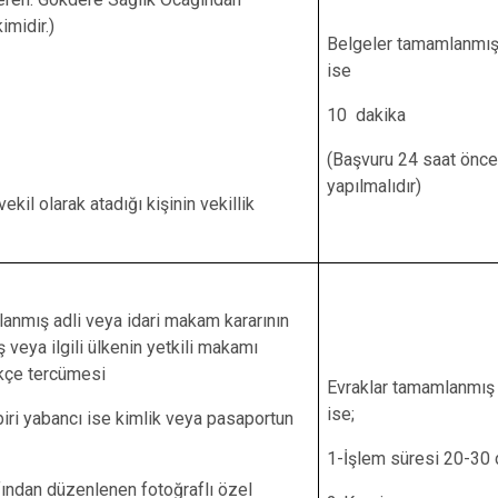
imidir.)
Belgeler tamamlanmı
ise
10 dakika
(Başvuru 24 saat önc
yapılmalıdır)
kil olarak atadığı kişinin vekillik
lanmış adli veya idari makam kararının
ş veya ilgili ülkenin yetkili makamı
rkçe tercümesi
Evraklar tamamlanmış
ise;
biri yabancı ise kimlik veya pasaportun
1-İşlem süresi 20-30 
afından düzenlenen fotoğraflı özel