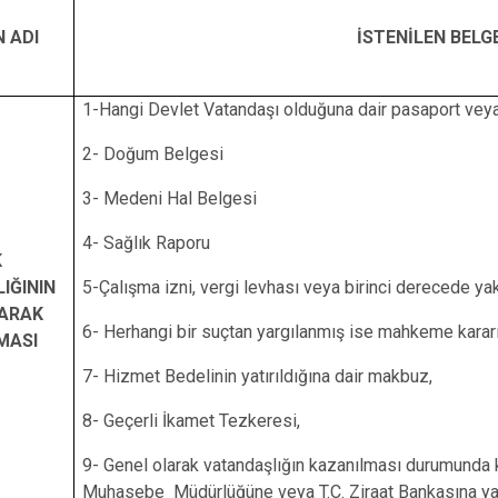
 ADI
İSTENİLEN BELG
1-Hangi Devlet Vatandaşı olduğuna dair pasaport veya
2- Doğum Belgesi
3- Medeni Hal Belgesi
4- Sağlık Raporu
K
IĞININ
5-Çalışma izni, vergi levhası veya birinci derecede yak
LARAK
6- Herhangi bir suçtan yargılanmış ise mahkeme kararı
MASI
7- Hizmet Bedelinin yatırıldığına dair makbuz,
8- Geçerli İkamet Tezkeresi,
9- Genel olarak vatandaşlığın kazanılması durumunda k
Muhasebe Müdürlüğüne veya T.C. Ziraat Bankasına yat