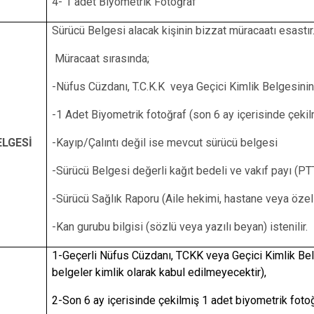
4- 1 adet Biyometrik Fotoğraf
Sürücü Belgesi alacak kişinin bizzat müracaatı esastır
Müracaat sırasında;
-Nüfus Cüzdanı, T.C.K.K veya Geçici Kimlik Belgesinin 
-1 Adet Biyometrik fotoğraf (son 6 ay içerisinde çekil
LGESİ
-Kayıp/Çalıntı değil ise mevcut sürücü belgesi
-Sürücü Belgesi değerli kağıt bedeli ve vakıf payı (PTT
-Sürücü Sağlık Raporu (Aile hekimi, hastane veya özel
-Kan gurubu bilgisi (sözlü veya yazılı beyan) istenilir.
1-Geçerli Nüfus Cüzdanı, TCKK veya Geçici Kimlik Bel
belgeler kimlik olarak kabul edilmeyecektir),
2-Son 6 ay içerisinde çekilmiş 1 adet biyometrik fotoğ